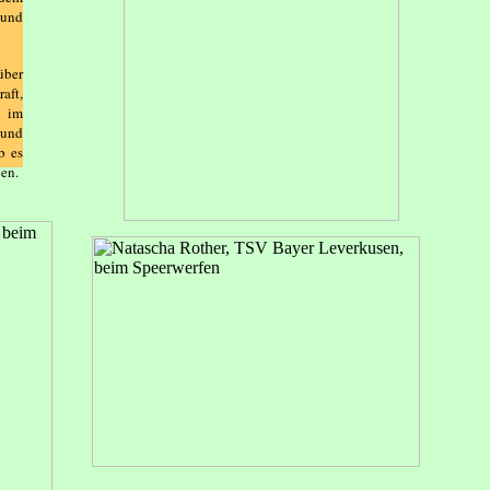
 und
über
aft,
n im
 und
b es
gen.