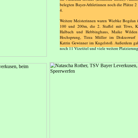
belegten Bayer-Athletinnen noch die Plätze 2
4.
Weitere Meisterinnen waren Wiebke Bogdan 
100 und 200m, die 2. Staffel mit Töws, Kr
Halbach und Hebbinghaus, Maike Wilde
Hochsprung, Tirza Müller im Diskuswurf
Katrin Gewinner im Kugelstoß. Außerdem ga
noch 11 Vizetitel und viele weitere Platzierun