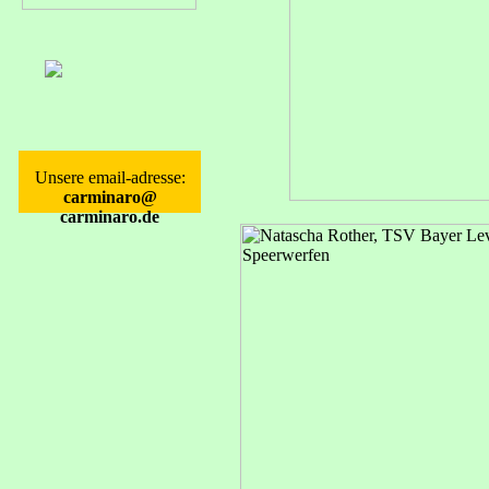
Unsere email-adresse:
carminaro@
carminaro.de