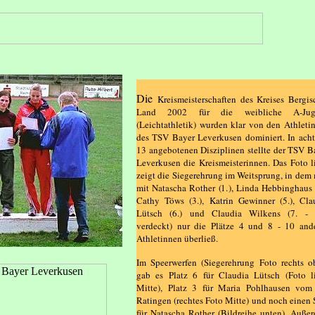
Die
Kreismeisterschaften des Kreises Bergis
Land 2002 für die weibliche A-Jug
(Leichtathletik) wurden klar von den Athleti
des TSV Bayer Leverkusen dominiert. In acht
13 angebotenen Disziplinen stellte der TSV B
Leverkusen die Kreismeisterinnen. Das Foto l
zeigt die Siegerehrung im Weitsprung, in dem
mit Natascha Rother (1.), Linda Hebbinghaus (
Cathy Töws (3.), Katrin Gewinner (5.), Cla
Lütsch (6.) und Claudia Wilkens (7. - 
verdeckt) nur die Plätze 4 und 8 - 10 and
Athletinnen überließ.
Im Speerwerfen (Siegerehrung Foto rechts o
gab es Platz 6 für Claudia Lütsch (Foto l
Mitte), Platz 3 für Maria Pohlhausen vo
Ratingen (rechtes Foto Mitte) und noch einen 
für Natascha Rother (Bildreihe unten). Auße