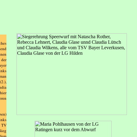
ches
end
nnen
 der
ayer
inks
 man
2.),
udia
hier
eren
ben)
inks
m TV
Sieg
rdem